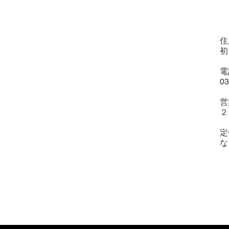
住
初
電
03
営
２
定
な