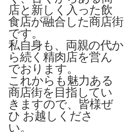
店と新しく入った飲
食店が融合した商店街
です。
私自身も、両親の代か
ら続く精肉店を営ん
でおります。
これからも魅力ある
商店街を目指してい
きますので、皆様ぜ
ひ お越しくださ
い。