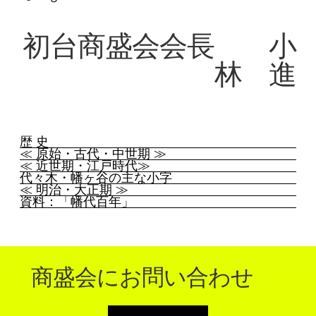
初台商盛会会長 小
林 進
歴 史
≪ 原始・古代・中世期 ≫
≪ 近世期・江戸時代≫
代々木・幡ヶ谷の主な小字
≪ 明治・大正期 ≫
資料：「幡代百年」
​商盛会にお問い合わせ