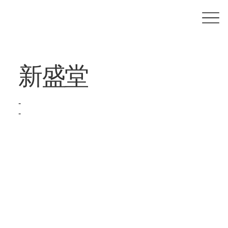
新盛堂
-
-