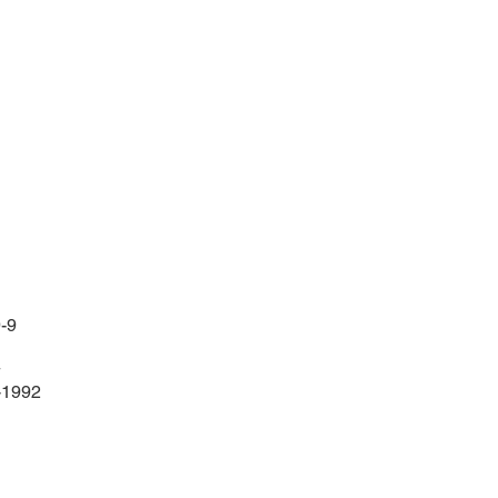
-9
号
-1992
間