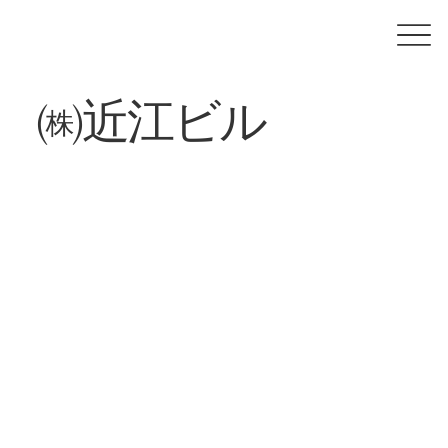
㈱近江ビル